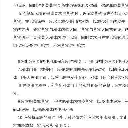
气循环。同时严禁装载带尖角或边缘锋利及强碱、强酸和散装货
5.冷藏车运输有保温要求的货物时，必须将货物预先冷却到运输
货物。在运输途中，应尽量减少开门的次数，以减少冷量的损失
物的方法，并将货物与厢体内壁之间、货物与货物之间留有充足
货物切不可直接装入厢体内进行运输。同时要求用户在运输有温
司仅对设备进行赔赏，不对货物进行赔赏。
6.对制冷机组的使用和保养应严格按工厂提供的制冷机组使用
7.厢体门开启或关闭，应先观察周围是否有障碍物，以防撞坏厢
体 门是否关闭牢固，以免行驶中发生意外。厢体门开启时应将厢
8.在使用过程中，应注意厢体门上的密封胶条的完整，经常检
性。
9.应文明装卸货物，不得在厢体内拖拉货物，以免造成底板上
砸坏底板，以提高厢体的使用寿命。
10 应保持车辆的清洁卫生，对厢体内部应经常用水清洗，防
将前轮垫起，将污水从后门排出。