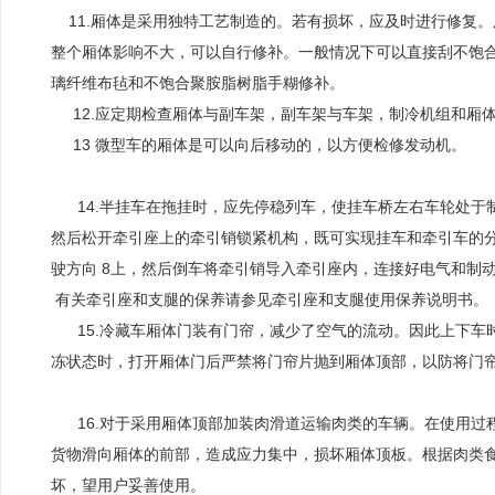
11.厢体是采用独特工艺制造的。若有损坏，应及时进行修复
整个厢体影响不大，可以自行修补。一般情况下可以直接刮不饱
璃纤维布毡和不饱合聚胺脂树脂手糊修补。
12.应定期检查厢体与副车架，副车架与车架，制冷机组和厢
13 微型车的厢体是可以向后移动的，以方便检修发动机。
14.半挂车在拖挂时，应先停稳列车，使挂车桥左右车轮处于
然后松开牵引座上的牵引销锁紧机构，既可实现挂车和牵引车的
驶方向 8上，然后倒车将牵引销导入牵引座内，连接好电气和制
有关牵引座和支腿的保养请参见牵引座和支腿使用保养说明书。
15.冷藏车厢体门装有门帘，减少了空气的流动。因此上下车
冻状态时，打开厢体门后严禁将门帘片抛到厢体顶部，以防将门
16.对于采用厢体顶部加装肉滑道运输肉类的车辆。在使用过
货物滑向厢体的前部，造成应力集中，损坏厢体顶板。根据肉类
坏，望用户妥善使用。