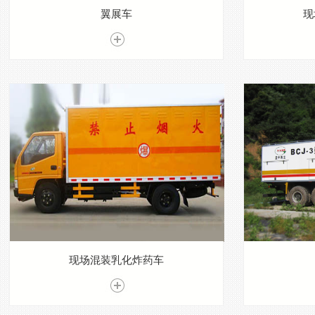
翼展车
现
现场混装乳化炸药车